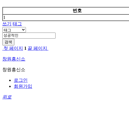
번호
1
쓰기
태그
검색
첫 페이지
1
끝 페이지
창원흥신소
창원흥신소
로그인
회원가입
위로